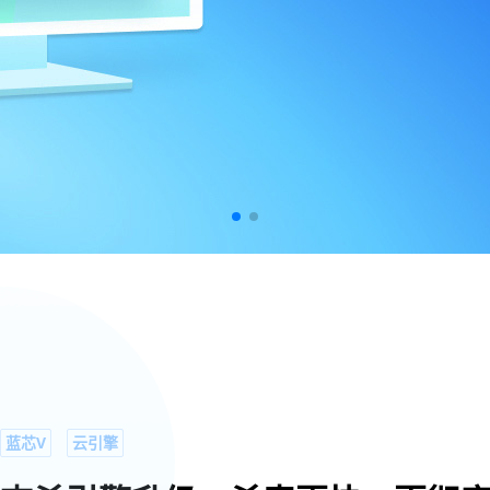
蓝芯V
云引擎